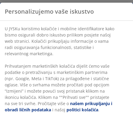
Personalizujemo vaše iskustvo
U JYSKu koristimo kolačiće i mobilne identifikatore kako
bismo osigurali dobro iskustvo prilikom posjete našoj
web stranici. Kolačići prikupljaju informacije o vama
radi osiguravanja funkcionalnosti, statistike i
relevantnog marketinga.
Prihvatanjem marketinških kolačića dijelit ćemo vaše
podatke o pretraživanju s marketinškim partnerima
(npr. Google, Meta i TikTok) za prilagođene i statične
oglase. Više o svrhama možete pročitati pod opcijom
“Izmijeni” i možete povući svoj pristanak klikom na
ikonicu kolačića. Klikom na ""Prihvati sve"" pristajete
na sve tri svrhe. Pročitajte više o
našem prikupljanju i
obradi ličnih podataka
i našoj
politici kolačića
.