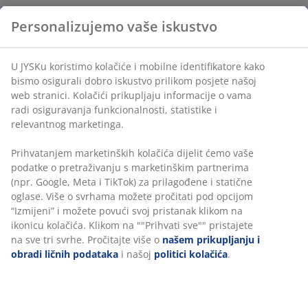
Personalizujemo vaše iskustvo
U JYSKu koristimo kolačiće i mobilne identifikatore kako
bismo osigurali dobro iskustvo prilikom posjete našoj
web stranici. Kolačići prikupljaju informacije o vama
radi osiguravanja funkcionalnosti, statistike i
relevantnog marketinga.
Prihvatanjem marketinških kolačića dijelit ćemo vaše
podatke o pretraživanju s marketinškim partnerima
(npr. Google, Meta i TikTok) za prilagođene i statične
oglase. Više o svrhama možete pročitati pod opcijom
“Izmijeni” i možete povući svoj pristanak klikom na
ikonicu kolačića. Klikom na ""Prihvati sve"" pristajete
na sve tri svrhe. Pročitajte više o
našem prikupljanju i
obradi ličnih podataka
i našoj
politici kolačića
.