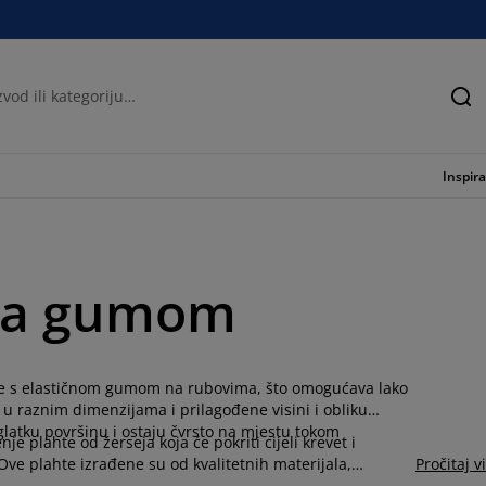
Tra
Inspira
 sa gumom
vene s elastičnom gumom na rubovima, što omogućava lako
u raznim dimenzijama i prilagođene visini i obliku
glatku površinu i ostaju čvrsto na mjestu tokom
 plahte od žerseja koja će pokriti cijeli krevet i
 plahte izrađene su od kvalitetnih materijala,
Pročitaj v
lahti s gumicom u webshopu ili prodavnici i pronađite