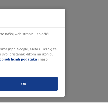
te našoj web stranici. Kolačići
.
ima (npr. Google, Meta i TikTok) za
i svoj pristanak klikom na ikonicu
obradi ličnih podataka
i našoj
OK