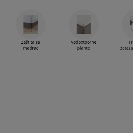
Zaštita za
Vodootporne
Tr
madrac
plahte
zateza