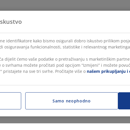
iskustvo
ne identifikatore kako bismo osigurali dobro iskustvo prilikom posje
di osiguravanja funkcionalnosti, statistike i relevantnog marketinga
a dijelit ćemo vaše podatke o pretraživanju s marketinškim partner
še o svrhama možete pročitati pod opcijom “Izmijeni” i možete povuć
" pristajete na sve tri svrhe. Pročitajte više o
našem prikupljanju i 
Samo neophodno