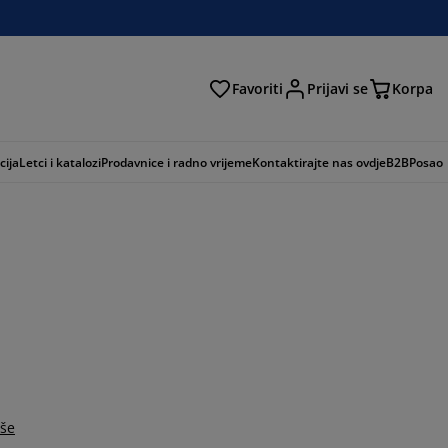
Favoriti
Prijavi se
Korpa
ži
cija
Letci i katalozi
Prodavnice i radno vrijeme
Kontaktirajte nas ovdje
B2B
Posao
iše