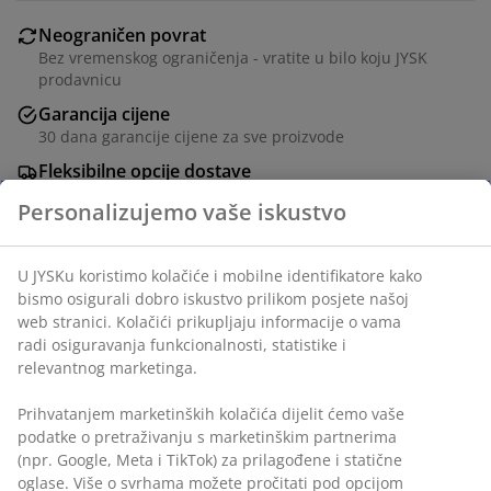
Neograničen povrat
Bez vremenskog ograničenja - vratite u bilo koju JYSK
prodavnicu
Garancija cijene
30 dana garancije cijene za sve proizvode
Fleksibilne opcije dostave
Brza i jednostavna dostava po vašem izboru
šifra artikla: 7345880
Podaci o proizvodu
Personalizujemo vaše iskustvo
Recenzije