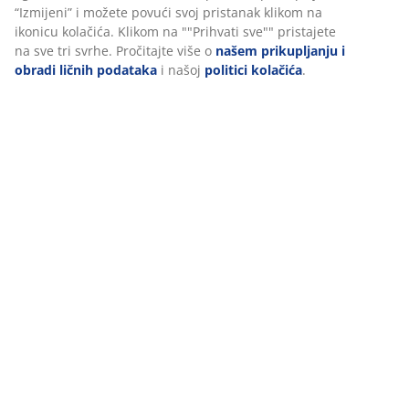
(
7
)
U JYSKu koristimo kolačiće i mobilne identifikatore kako bismo
osigurali dobro iskustvo prilikom posjete našoj web stranici.
Kolačići prikupljaju informacije o vama radi osiguravanja
funkcionalnosti, statistike i relevantnog marketinga.
Dostava
Prihvatanjem marketinških kolačića dijelit ćemo vaše podatke o
pretraživanju s marketinškim partnerima (npr. Google, Meta i
TikTok) za prilagođene i statične oglase. Više o svrhama možete
pročitati pod opcijom “Izmijeni” i možete povući svoj pristanak
klikom na ikonicu kolačića. Klikom na ""Prihvati sve"" pristajete
na sve tri svrhe. Pročitajte više o
našem prikupljanju i obradi
ličnih podataka
i našoj
politici kolačića
.