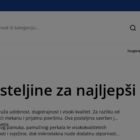
Tra
Inspira
teljine za najljepši
uža udobnost, dugotrajnost i visoki kvalitet. Za razliku od
ući mekanu i prijatnu površinu. Ova posteljina savršen je
veta.
dnog pamuka, pamučnog perkala te visokokvalitetnih
sti i svježine, dok mikrovlakna nude dodatnu otpornost