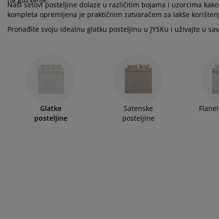
ega namještaja
njska rasvjeta
ahte
viri kreveta
svjeta
Naši setovi posteljine dolaze u različitim bojama i uzorcima kako 
kompleta opremljena je praktičnim zatvaračem za lakše korišten
mpovanje
mari
ze kreveta sa spremnikom
ćne potrepštine
Pronađite svoju idealnu glatku posteljinu u JYSKu i uživajte u s
mještaj za spavaću sobu
dnice
ečja soba
ečji madraci
blje
ečji kreveti
Glatke
Satenske
Flanel
posteljine
posteljine