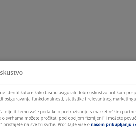
iskustvo
ne identifikatore kako bismo osigurali dobro iskustvo prilikom posje
di osiguravanja funkcionalnosti, statistike i relevantnog marketinga
a dijelit ćemo vaše podatke o pretraživanju s marketinškim partner
še o svrhama možete pročitati pod opcijom “Izmijeni” i možete povuć
" pristajete na sve tri svrhe. Pročitajte više o
našem prikupljanju i 