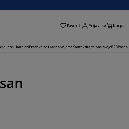
Favoriti
Prijavi se
Korpa
ži
cija
Letci i katalozi
Prodavnice i radno vrijeme
Kontaktirajte nas ovdje
B2B
Posao
 san