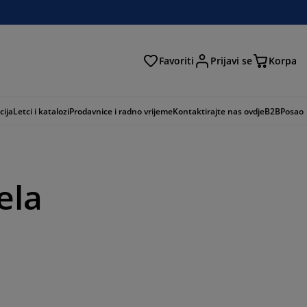
Favoriti
Prijavi se
Korpa
ži
cija
Letci i katalozi
Prodavnice i radno vrijeme
Kontaktirajte nas ovdje
B2B
Posao
ela