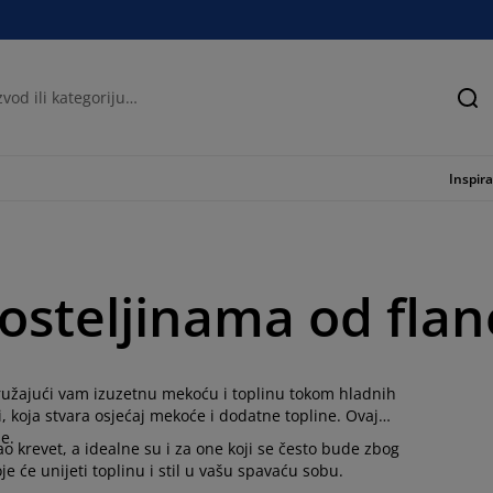
Tra
Inspira
posteljinama od flan
pružajući vam izuzetnu mekoću i toplinu tokom hladnih
i, koja stvara osjećaj mekoće i dodatne topline. Ovaj
e.
ao krevet, a idealne su i za one koji se često bude zbog
 će unijeti toplinu i stil u vašu spavaću sobu.