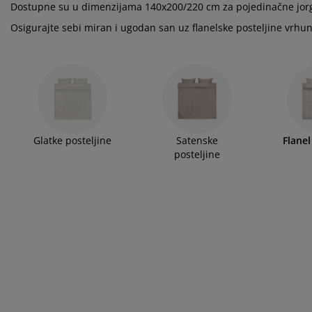
ega namještaja
njska rasvjeta
ahte
viri kreveta
svjeta
Dostupne su u dimenzijama 140x200/220 cm za pojedinačne jorg
Osigurajte sebi miran i ugodan san uz flanelske posteljine vrhun
mpovanje
mari
ze kreveta sa spremnikom
ćne potrepštine
mještaj za spavaću sobu
dnice
ečja soba
ečji madraci
blje
ečji kreveti
Glatke posteljine
Satenske
Flanel
posteljine