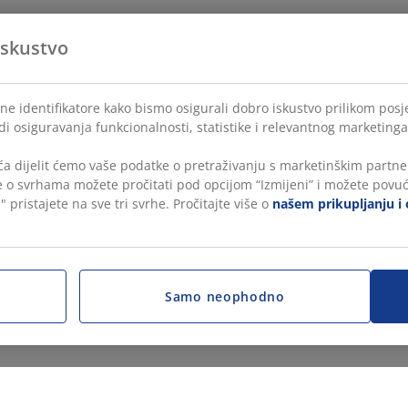
iskustvo
ne identifikatore kako bismo osigurali dobro iskustvo prilikom posje
di osiguravanja funkcionalnosti, statistike i relevantnog marketinga
a dijelit ćemo vaše podatke o pretraživanju s marketinškim partner
še o svrhama možete pročitati pod opcijom “Izmijeni” i možete povuć
" pristajete na sve tri svrhe. Pročitajte više o
našem prikupljanju i 
Samo neophodno