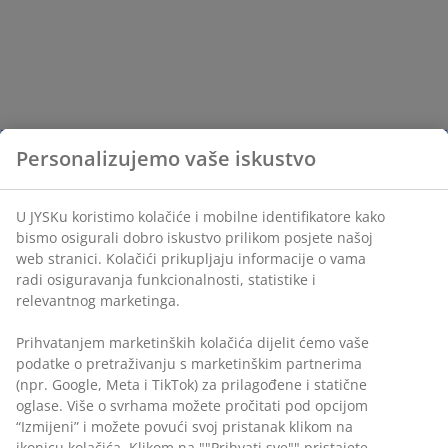
Personalizujemo vaše iskustvo
U JYSKu koristimo kolačiće i mobilne identifikatore kako
bismo osigurali dobro iskustvo prilikom posjete našoj
web stranici. Kolačići prikupljaju informacije o vama
radi osiguravanja funkcionalnosti, statistike i
relevantnog marketinga.
Prihvatanjem marketinških kolačića dijelit ćemo vaše
podatke o pretraživanju s marketinškim partnerima
(npr. Google, Meta i TikTok) za prilagođene i statične
oglase. Više o svrhama možete pročitati pod opcijom
“Izmijeni” i možete povući svoj pristanak klikom na
ikonicu kolačića. Klikom na ""Prihvati sve"" pristajete