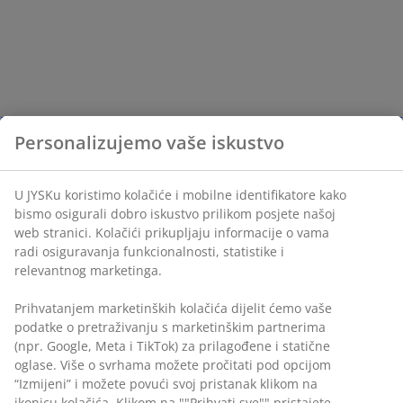
Personalizujemo vaše iskustvo
U JYSKu koristimo kolačiće i mobilne identifikatore kako
bismo osigurali dobro iskustvo prilikom posjete našoj
web stranici. Kolačići prikupljaju informacije o vama
radi osiguravanja funkcionalnosti, statistike i
relevantnog marketinga.
Prihvatanjem marketinških kolačića dijelit ćemo vaše
podatke o pretraživanju s marketinškim partnerima
(npr. Google, Meta i TikTok) za prilagođene i statične
oglase. Više o svrhama možete pročitati pod opcijom
“Izmijeni” i možete povući svoj pristanak klikom na
ikonicu kolačića. Klikom na ""Prihvati sve"" pristajete