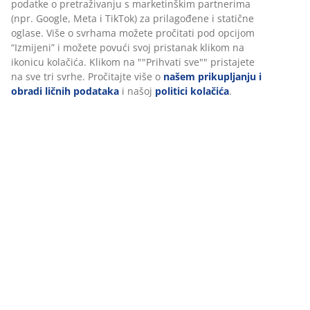
Recenzije
(
1
)
O brendu
Personalizujemo vaše iskustvo
U JYSKu koristimo kolačiće i mobilne identifikatore kako bismo os
Dostava
dobro iskustvo prilikom posjete našoj web stranici. Kolačići prik
informacije o vama radi osiguravanja funkcionalnosti, statistike i
relevantnog marketinga.
Prihvatanjem marketinških kolačića dijelit ćemo vaše podatke o
pretraživanju s marketinškim partnerima (npr. Google, Meta i Ti
prilagođene i statične oglase. Više o svrhama možete pročitati p
opcijom “Izmijeni” i možete povući svoj pristanak klikom na ikon