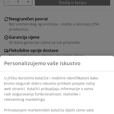
-
+
Dodaj u korpu
Neograničen povrat
Bez vremenskog ograničenja - vratite u bilo koju JYSK
prodavnicu
Garancija cijene
30 dana garancije cijene za sve proizvode
Fleksibilne opcije dostave
Brza i jednostavna dostava po vašem izboru
100% pamuk. 200x220+2x50x70/75 cm
šifra artikla: 1848082
Podaci o proizvodu