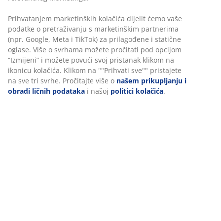
100% pamučni saten. 140x200+50x70/75 cm
šifra artikla: 1845580
Podaci o proizvodu
Recenzije
(
2
)
O brendu
Personalizujemo vaše iskustvo
U JYSKu koristimo kolačiće i mobilne identifikatore kako bismo os
Dostava