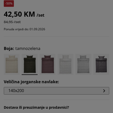
-50%
42,50 KM
/set
84,95 /set
Ponuda vrijedi do: 01.09.2026
Boja
:
tamnozelena
Veličina jorganske navlake
:
140x200
Dostava ili preuzimanje u prodavnici?