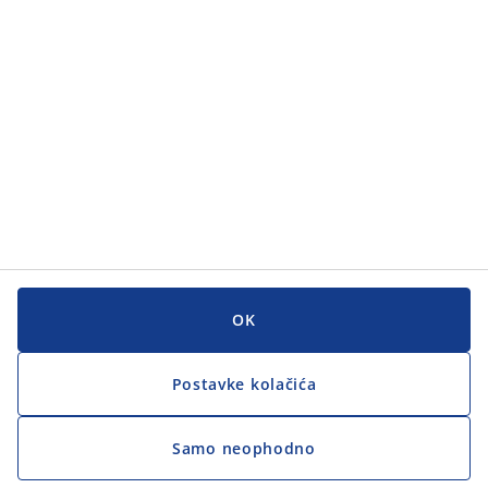
Korisnička služba
Korisnička služba
JYSK
JYSK
GLAVNI URED
Zapratite JYSK