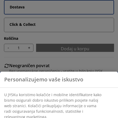
Dostava
Click & Collect
Količina
-
+
Dodaj u korpu
Neograničen povrat
Bez vremenskog ograničenja - vratite u bilo koju JYSK
prodavnicu
Garancija cijene
30 dana garancije cijene za sve proizvode
Fleksibilne opcije dostave
Brza i jednostavna dostava po vašem izboru