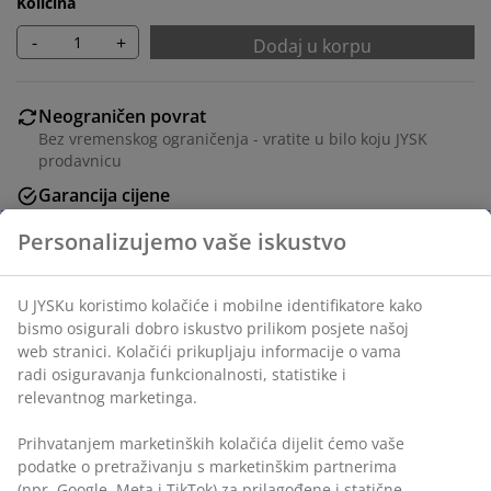
Količina
-
+
Dodaj u korpu
Neograničen povrat
Bez vremenskog ograničenja - vratite u bilo koju JYSK
prodavnicu
Garancija cijene
30 dana garancije cijene za sve proizvode
Fleksibilne opcije dostave
Brza i jednostavna dostava po vašem izboru
šifra artikla: 4616500
Podaci o proizvodu