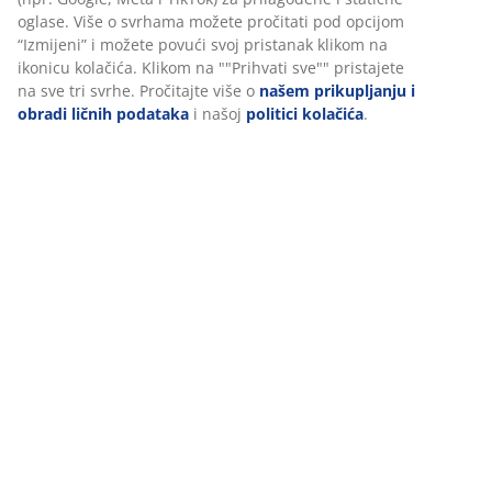
Recenzije
(
38
)
Dostava
Personalizujemo vaše iskustvo
U JYSKu koristimo kolačiće i mobilne identifikatore kako bismo os
dobro iskustvo prilikom posjete našoj web stranici. Kolačići prik
informacije o vama radi osiguravanja funkcionalnosti, statistike 
marketinga.
Prihvatanjem marketinških kolačića dijelit ćemo vaše podatke o 