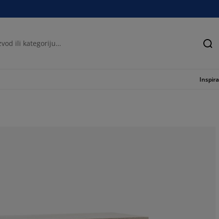
Tra
Inspira
72.02797202797
19.58041958041