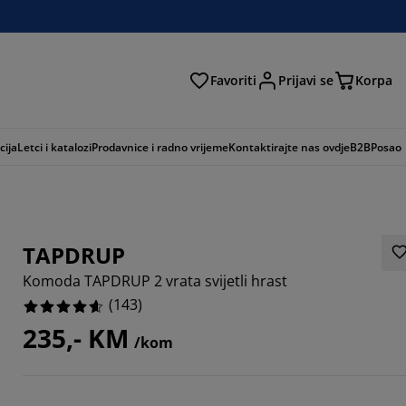
Favoriti
Prijavi se
Korpa
ži
cija
Letci i katalozi
Prodavnice i radno vrijeme
Kontaktirajte nas ovdje
B2B
Posao
TAPDRUP
Komoda TAPDRUP 2 vrata svijetli hrast
(
143
)
235,- KM
/kom
203%
958%