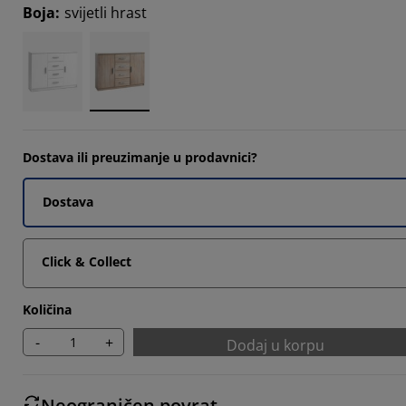
Boja
:
svijetli hrast
4967%
098%
797%
Dostava ili preuzimanje u prodavnici?
Dostava
Click & Collect
Količina
-
+
Dodaj u korpu
Neograničen povrat