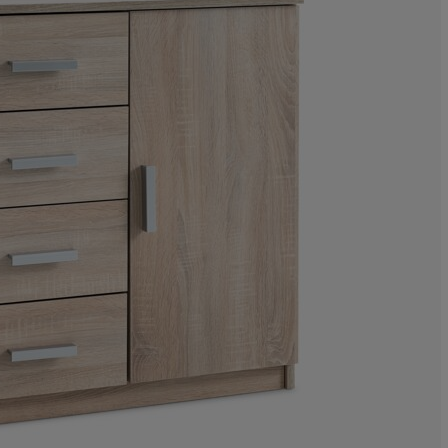
3.496503496503
2.097902097902
2.797202797202