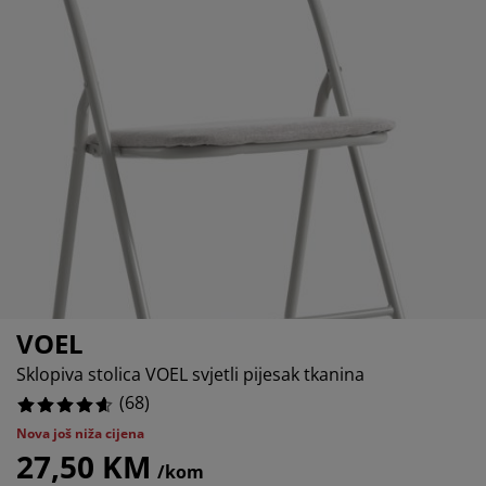
jega namještaja
%
anjska rasvjeta
lahte
viri kreveta
asvjeta
%
ampovanje
rmari
aze kreveta sa spremnikom
ućne potrepštine
amještaj za spavaću sobu
odnice
ječja soba
%
ječji madraci
ublje
ečji kreveti
VOEL
Sklopiva stolica VOEL svjetli pijesak tkanina
(
68
)
Nova još niža cijena
27,50 KM
/kom