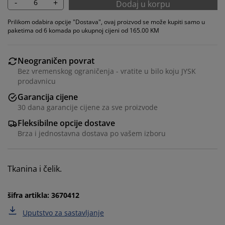
-
+
Dodaj u korpu
Prilikom odabira opcije "Dostava", ovaj proizvod se može kupiti samo u
paketima od 6 komada po ukupnoj cijeni od 165.00 KM
Neograničen povrat
Bez vremenskog ograničenja - vratite u bilo koju JYSK
prodavnicu
Garancija cijene
30 dana garancije cijene za sve proizvode
Fleksibilne opcije dostave
Personalizujemo vaše iskustvo
Brza i jednostavna dostava po vašem izboru
U JYSKu koristimo kolačiće i mobilne identifikatore kako
bismo osigurali dobro iskustvo prilikom posjete našoj
Tkanina i čelik.
web stranici. Kolačići prikupljaju informacije o vama
radi osiguravanja funkcionalnosti, statistike i
šifra artikla: 3670412
relevantnog marketinga.
Uputstvo za sastavljanje
Prihvatanjem marketinških kolačića dijelit ćemo vaše