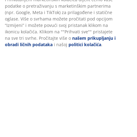
Uputstvo za sastavljanje
Personalizujemo vaše iskustvo
U JYSKu koristimo kolačiće i mobilne identifikatore kako bismo
Podaci o proizvodu
osigurali dobro iskustvo prilikom posjete našoj web stranici.
Kolačići prikupljaju informacije o vama radi osiguravanja
funkcionalnosti, statistike i relevantnog marketinga.
Recenzije
Prihvatanjem marketinških kolačića dijelit ćemo vaše podatke o
pretraživanju s marketinškim partnerima (npr. Google, Meta i
(
55
)
TikTok) za prilagođene i statične oglase. Više o svrhama možete
pročitati pod opcijom “Izmijeni” i možete povući svoj pristanak
klikom na ikonicu kolačića. Klikom na ""Prihvati sve"" pristajete
Dostava
na sve tri svrhe. Pročitajte više o
našem prikupljanju i obradi
ličnih podataka
i našoj
politici kolačića
.