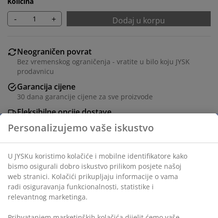
Količina
-
+
Dodaj u korpu
Neograničen povrat
Bez vremenskog ograničenja - vratite u bilo koju JYSK
prodavnicu
Garancija cijene
30 dana garancije cijene za sve proizvode
Fleksibilne opcije dostave
Brza i jednostavna dostava po vašem izboru
Trpezarijski stol sa pločom od hrastovog furnira i crnim
nogama od masivnog drveta. Drvo je lakirano za
dugotrajnost. Š80xD130xV75 cm
šifra artikla: 3690562