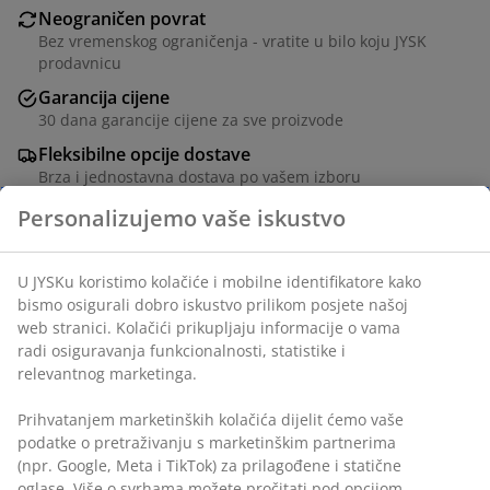
Neograničen povrat
Bez vremenskog ograničenja - vratite u bilo koju JYSK
prodavnicu
Garancija cijene
30 dana garancije cijene za sve proizvode
Fleksibilne opcije dostave
Brza i jednostavna dostava po vašem izboru
šifra artikla: 5237207
Podaci o proizvodu
Recenzije
(
4
)