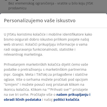
Bez vremenskog ograničenja - vratite u bilo koju JYSK
prodavnicu
Garancija cijene
Personalizujemo vaše iskustvo
30 dana garancije cijene za sve proizvode
Fleksibilne opcije dostave
Brza i jednostavna dostava po vašem izboru
U JYSKu koristimo kolačiće i mobilne identifikatore kako
bismo osigurali dobro iskustvo prilikom posjete našoj
web stranici. Kolačići prikupljaju informacije o vama
radi osiguravanja funkcionalnosti, statistike i
šifra artikla: 5223900
relevantnog marketinga.
Prihvatanjem marketinških kolačića dijelit ćemo vaše
podatke o pretraživanju s marketinškim partnerima
Podaci o proizvodu
(npr. Google, Meta i TikTok) za prilagođene i statične
oglase. Više o svrhama možete pročitati pod opcijom
“Izmijeni” i možete povući svoj pristanak klikom na
ikonicu kolačića. Klikom na ""Prihvati sve"" pristajete
Recenzije
na sve tri svrhe. Pročitajte više o
našem prikupljanju i
(
13
)
obradi ličnih podataka
i našoj
politici kolačića
.