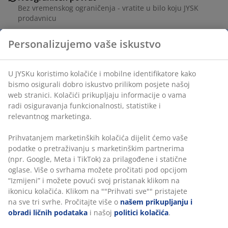
Bez vremenskog ograničenja - vratite u bilo koju JYSK
prodavnicu
Garancija cijene
Personalizujemo vaše iskustvo
30 dana garancije cijene za sve proizvode
Fleksibilne opcije dostave
Brza i jednostavna dostava po vašem izboru
U JYSKu koristimo kolačiće i mobilne identifikatore kako
bismo osigurali dobro iskustvo prilikom posjete našoj
web stranici. Kolačići prikupljaju informacije o vama
radi osiguravanja funkcionalnosti, statistike i
šifra artikla: 5231000
relevantnog marketinga.
Prihvatanjem marketinških kolačića dijelit ćemo vaše
podatke o pretraživanju s marketinškim partnerima
Podaci o proizvodu
(npr. Google, Meta i TikTok) za prilagođene i statične
oglase. Više o svrhama možete pročitati pod opcijom
“Izmijeni” i možete povući svoj pristanak klikom na
ikonicu kolačića. Klikom na ""Prihvati sve"" pristajete
Recenzije
na sve tri svrhe. Pročitajte više o
našem prikupljanju i
(
39
)
obradi ličnih podataka
i našoj
politici kolačića
.