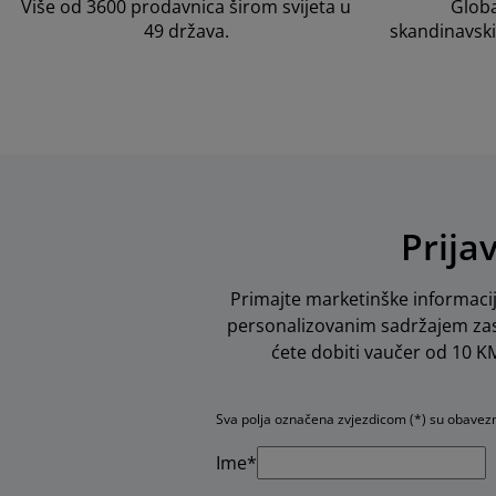
Više od 3600 prodavnica širom svijeta u
Globa
49 država.
skandinavski
Prija
Primajte marketinške informacij
personalizovanim sadržajem zas
ćete dobiti vaučer od 10 KM 
Sva polja označena zvjezdicom (*) su obavez
Ime*