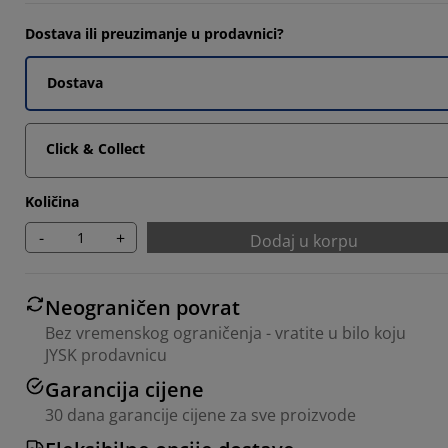
6667%
Dostava ili preuzimanje u prodavnici?
6667%
Dostava
Click & Collect
Količina
-
+
Dodaj u korpu
Neograničen povrat
Bez vremenskog ograničenja - vratite u bilo koju
JYSK prodavnicu
Garancija cijene
30 dana garancije cijene za sve proizvode