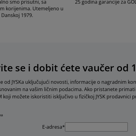
lno smo prisutni, sa
25 godina garancije za G
m korijenima. Utemeljeno u
Danskoj 1979.
vite se i dobit ćete vaučer od 
e od JYSKa uključujući novosti, informacije o nagradnim kon
novanim na vašim ličnim podacima. Ako pristanete primati 
koji možete iskoristiti isključivo u fizičkoj JYSK prodavnici pr
na
E-adresa*