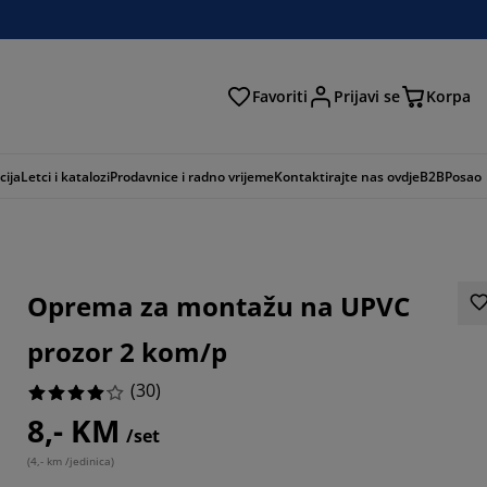
Favoriti
Prijavi se
Korpa
ži
cija
Letci i katalozi
Prodavnice i radno vrijeme
Kontaktirajte nas ovdje
B2B
Posao
Oprema za montažu na UPVC
prozor 2 kom/p
(
30
)
8,- KM
/set
(
4,- km /jedinica
)
6664%