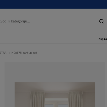
Tra
Inspira
STRA 1x140x175 baršun bež
65.47619047619
13.88888888888