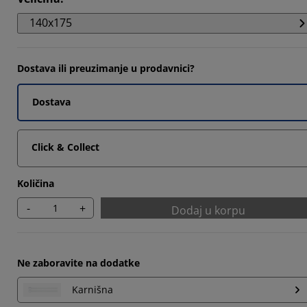
524%
140x175
571%
5395%
Dostava ili preuzimanje u prodavnici?
Dostava
Click & Collect
Količina
-
+
Dodaj u korpu
Ne zaboravite na dodatke
Karnišna