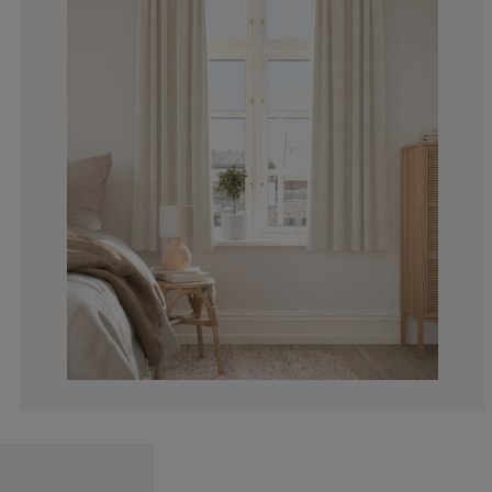
9.523809523809
3.571428571428
7.539682539682