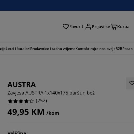
Favoriti
Prijavi se
Korpa
ži
cija
Letci i katalozi
Prodavnice i radno vrijeme
Kontaktirajte nas ovdje
B2B
Posao
AUSTRA
Zavjesa AUSTRA 1x140x175 baršun bež
(
252
)
49,95 KM
/kom
048%
889%
Veličina
: