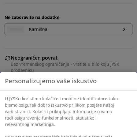
Ne zaboravite na dodatke
Karnišna
Neograničen povrat
Bez vremenskog ograničenja - vratite u bilo koju JYSK
prodavnicu
Garancija cijene
30 dana garancije cijene za sve proizvode
Fleksibilne opcije dostave
Brza i jednostavna dostava po vašem izboru
Poliestersko vlakno. S trakom za zavjese. 1x280x300 cm