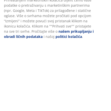
šifra artikla: 5098900
Personalizujemo vaše iskustvo
Podaci o proizvodu
U JYSKu koristimo kolačiće i mobilne identifikatore kako bismo
osigurali dobro iskustvo prilikom posjete našoj web stranici.
Recenzije
Kolačići prikupljaju informacije o vama radi osiguravanja
funkcionalnosti, statistike i relevantnog marketinga.
(
84
)
Prihvatanjem marketinških kolačića dijelit ćemo vaše podatke o
pretraživanju s marketinškim partnerima (npr. Google, Meta i
Dostava
TikTok) za prilagođene i statične oglase. Više o svrhama možete
pročitati pod opcijom “Izmijeni” i možete povući svoj pristanak
klikom na ikonicu kolačića. Klikom na ""Prihvati sve"" pristajete 
sve tri svrhe. Pročitajte više o
našem prikupljanju i obradi ličnih
podataka
i našoj
politici kolačića
.