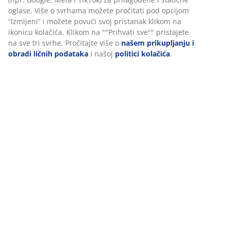
U JYSKu koristimo kolačiće i mobilne identifikatore kako bismo
osigurali dobro iskustvo prilikom posjete našoj web stranici.
Recenzije
Kolačići prikupljaju informacije o vama radi osiguravanja
funkcionalnosti, statistike i relevantnog marketinga.
(
23
)
Prihvatanjem marketinških kolačića dijelit ćemo vaše podatke o
pretraživanju s marketinškim partnerima (npr. Google, Meta i
Dostava
TikTok) za prilagođene i statične oglase. Više o svrhama možete
pročitati pod opcijom “Izmijeni” i možete povući svoj pristanak
klikom na ikonicu kolačića. Klikom na ""Prihvati sve"" pristajete
na sve tri svrhe. Pročitajte više o
našem prikupljanju i obradi
ličnih podataka
i našoj
politici kolačića
.