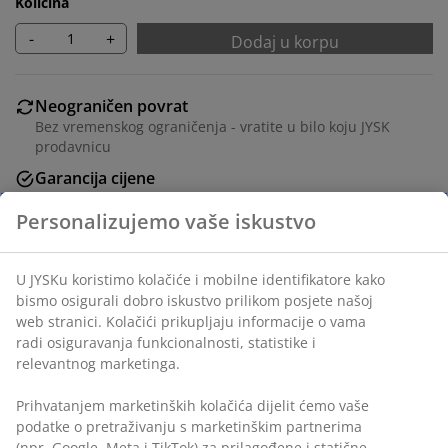
Količina
-
+
Dodaj u korpu
Neograničen povrat
Bez vremenskog ograničenja - vratite u bilo koju JYSK
prodavnicu
Garancija cijene
30 dana garancije cijene za sve proizvode
Fleksibilne opcije dostave
Brza i jednostavna dostava po vašem izboru
šifra artikla: 5090374
Personalizujemo vaše iskustvo
Podaci o proizvodu