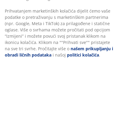
100% poliestersko vlakno (30% reciklirano). Sa kanalom
i trakom za zavjese. 1 x Š140 x V300 cm
šifra artikla: 5080031
Podaci o proizvodu
Personalizujemo vaše iskustvo
Recenzije
U JYSKu koristimo kolačiće i mobilne identifikatore kako bismo os
dobro iskustvo prilikom posjete našoj web stranici. Kolačići prik
(
269
)
informacije o vama radi osiguravanja funkcionalnosti, statistike i
relevantnog marketinga.
Dostava
Prihvatanjem marketinških kolačića dijelit ćemo vaše podatke o
pretraživanju s marketinškim partnerima (npr. Google, Meta i Ti
za prilagođene i statične oglase. Više o svrhama možete pročitat