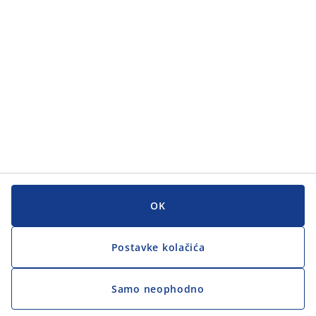
Korisnička služba
Korisnička služba
JYSK
JYSK
GLAVNI URED
Zapratite JYSK