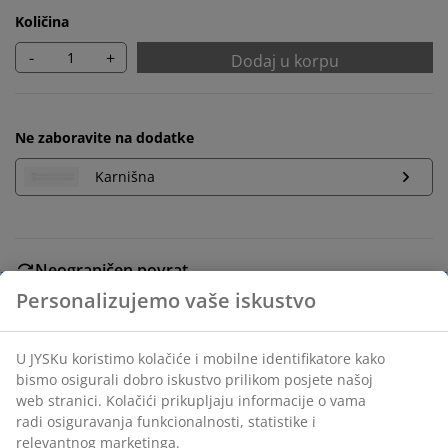
Količina
-
+
Dodaj u korpu
Ne zaboravite na dodatke
Karnišna
Neograničen povrat
Bez vremenskog ograničenja - vratite u bilo koju JYSK
prodavnicu
Garancija cijene
30 dana garancije cijene za sve proizvode
Fleksibilne opcije dostave
Brza i jednostavna dostava po vašem izboru