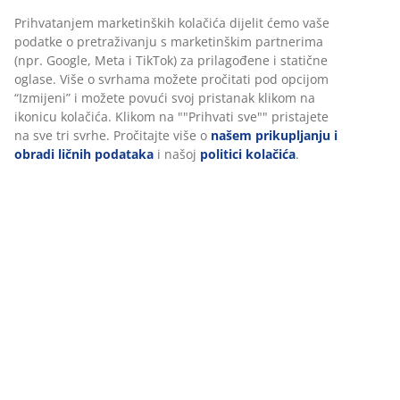
Poliestersko vlakno/poliamid/elastan. Sa kanalom i
trakom za zavjese. 1 x Š140 x V300 cm
šifra artikla: 5080033
Podaci o proizvodu
Recenzije
(
18
)
Dostava