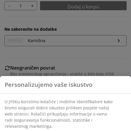
-
+
Dodaj u korpu
Ne zaboravite na dodatke
Karnišna
Neograničen povrat
Bez vremenskog ograničenja - vratite u bilo koju JYSK
prodavnicu
Garancija cijene
30 dana garancije cijene za sve proizvode
Fleksibilne opcije dostave
Brza i jednostavna dostava po vašem izboru