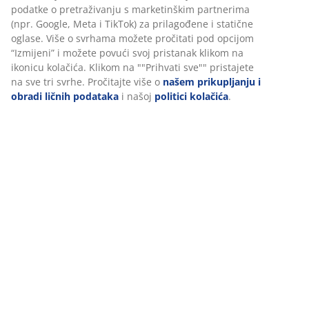
Personalizujemo vaše iskustvo
Podaci o proizvodu
U JYSKu koristimo kolačiće i mobilne identifikatore kako bismo
osigurali dobro iskustvo prilikom posjete našoj web stranici.
Kolačići prikupljaju informacije o vama radi osiguravanja
Recenzije
funkcionalnosti, statistike i relevantnog marketinga.
(
462
)
Prihvatanjem marketinških kolačića dijelit ćemo vaše podatke o
pretraživanju s marketinškim partnerima (npr. Google, Meta i
TikTok) za prilagođene i statične oglase. Više o svrhama možete
Dostava
pročitati pod opcijom “Izmijeni” i možete povući svoj pristanak
klikom na ikonicu kolačića. Klikom na ""Prihvati sve"" pristajete 
sve tri svrhe. Pročitajte više o
našem prikupljanju i obradi ličnih
podataka
i našoj
politici kolačića
.