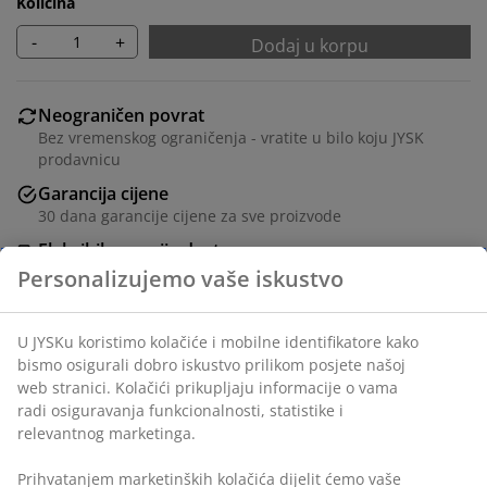
Količina
-
+
Dodaj u korpu
Neograničen povrat
Bez vremenskog ograničenja - vratite u bilo koju JYSK
prodavnicu
Garancija cijene
30 dana garancije cijene za sve proizvode
Fleksibilne opcije dostave
Brza i jednostavna dostava po vašem izboru
Poliestersko vlakno (40% reciklirano). Sa kugličnim
lancem. Širina se može skratiti. Š140xV170 cm
šifra artikla: 5530113
Uputstvo za sastavljanje