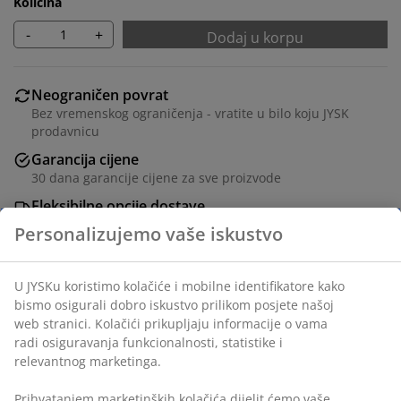
Količina
-
+
Dodaj u korpu
Neograničen povrat
Bez vremenskog ograničenja - vratite u bilo koju JYSK
prodavnicu
Garancija cijene
30 dana garancije cijene za sve proizvode
Fleksibilne opcije dostave
Brza i jednostavna dostava po vašem izboru
100% poliestersko vlakno (22% reciklirano). Sa
kugličnim lancem. Širina se može skratiti. Š80xV170 cm
šifra artikla: 5530849
Uputstvo za sastavljanje