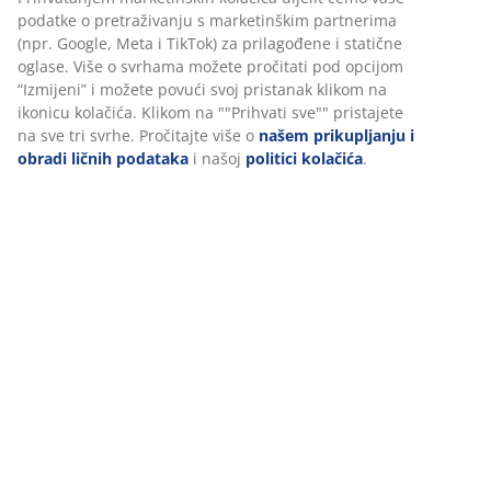
Podaci o proizvodu
Personalizujemo vaše iskustvo
Recenzije
U JYSKu koristimo kolačiće i mobilne identifikatore kako bismo
(
765
)
osigurali dobro iskustvo prilikom posjete našoj web stranici. Kola
prikupljaju informacije o vama radi osiguravanja funkcionalnosti
statistike i relevantnog marketinga.
Dostava
Prihvatanjem marketinških kolačića dijelit ćemo vaše podatke o
pretraživanju s marketinškim partnerima (npr. Google, Meta i
TikTok) za prilagođene i statične oglase. Više o svrhama možete
pročitati pod opcijom “Izmijeni” i možete povući svoj pristanak
klikom na ikonicu kolačića. Klikom na ""Prihvati sve"" pristajete 
sve tri svrhe. Pročitajte više o
našem prikupljanju i obradi ličnih
podataka
i našoj
politici kolačića
.