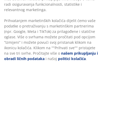
Fleksibilne opcije dostave
radi osiguravanja funkcionalnosti, statistike i
Brza i jednostavna dostava po vašem izboru
relevantnog marketinga.
Prihvatanjem marketinških kolačića dijelit ćemo vaše
podatke o pretraživanju s marketinškim partnerima
Luksuzni jastuk sa dugotrajnom, grubo tkanom
(npr. Google, Meta i TikTok) za prilagođene i statične
navlakom. Za stolice sa niskim naslonom. 51x100x4 cm
oglase. Više o svrhama možete pročitati pod opcijom
“Izmijeni” i možete povući svoj pristanak klikom na
ikonicu kolačića. Klikom na ""Prihvati sve"" pristajete
šifra artikla: 3725120
na sve tri svrhe. Pročitajte više o
našem prikupljanju i
obradi ličnih podataka
i našoj
politici kolačića
.
Podaci o proizvodu
Recenzije
(
11
)