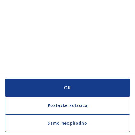
Korisnička služba
Korisnička služba
JYSK
JYSK
GLAVNI URED
Zapratite JYSK
OK
Postavke kolačića
Samo neophodno