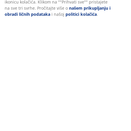
ikonicu kolačića. Klikom na ""Prihvati sve"" pristajete
na sve tri svrhe. Pročitajte više o
našem prikupljanju i
šifra artikla: 6426018
obradi ličnih podataka
i našoj
politici kolačića
.
Podaci o proizvodu
Recenzije
(
17
)
Dostava