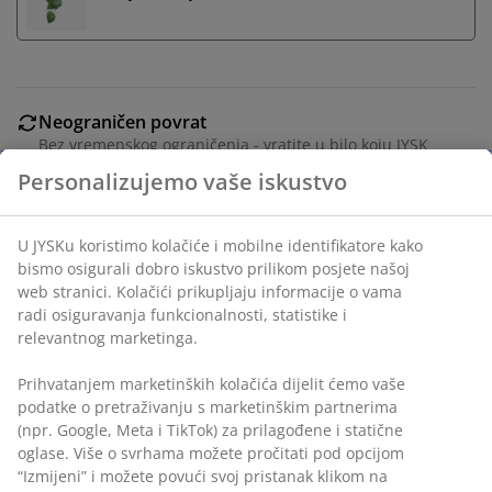
Neograničen povrat
Bez vremenskog ograničenja - vratite u bilo koju JYSK
prodavnicu
Personalizujemo vaše iskustvo
Garancija cijene
30 dana garancije cijene za sve proizvode
U JYSKu koristimo kolačiće i mobilne identifikatore kako
Fleksibilne opcije dostave
bismo osigurali dobro iskustvo prilikom posjete našoj
Brza i jednostavna dostava po vašem izboru
web stranici. Kolačići prikupljaju informacije o vama
radi osiguravanja funkcionalnosti, statistike i
relevantnog marketinga.
Balkonska saksija sa crnim, pletenim dizajnom od
Prihvatanjem marketinških kolačića dijelit ćemo vaše
petana. Ima čelični okvir sa premazom u prahu i
podatke o pretraživanju s marketinškim partnerima
napravljena je od materijala otpornih na mraz, što je
(npr. Google, Meta i TikTok) za prilagođene i statične
čini izdržljivim izborom za dodavanje cvijeća i zelenila u
oglase. Više o svrhama možete pročitati pod opcijom
vaš vanjski prostor. Š18 x D50 x V16 cm
“Izmijeni” i možete povući svoj pristanak klikom na