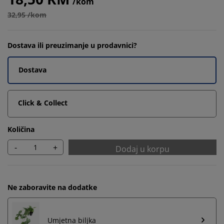
/kom
32,95 /kom
Dostava ili preuzimanje u prodavnici?
Dostava
Click & Collect
Količina
-
+
Dodaj u korpu
Ne zaboravite na dodatke
Umjetna biljka