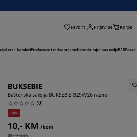
Favoriti
Prijavi se
Korpa
ži
cija
Letci i katalozi
Prodavnice i radno vrijeme
Kontaktirajte nas ovdje
B2B
Posao
BUKSEBIE
Baštenska saksija BUKSEBIE Ø29xV26 razne
(
0
)
-50%
10,- KM
/kom
20,- /kom