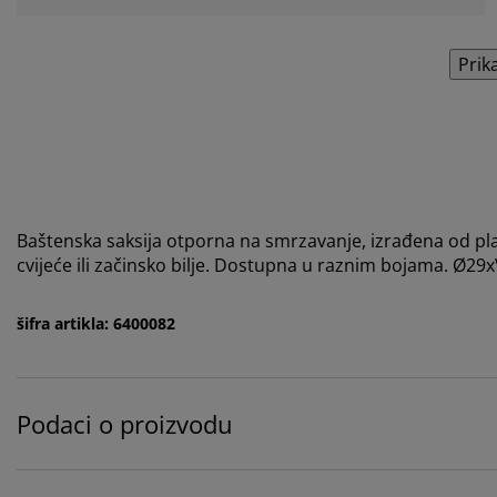
Prik
Baštenska saksija otporna na smrzavanje, izrađena od plast
cvijeće ili začinsko bilje. Dostupna u raznim bojama. Ø29
šifra artikla: 6400082
Podaci o proizvodu