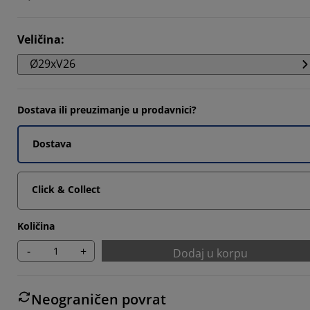
Veličina
:
Ø29xV26
Dostava ili preuzimanje u prodavnici?
Dostava
Click & Collect
Količina
-
+
Dodaj u korpu
Neograničen povrat