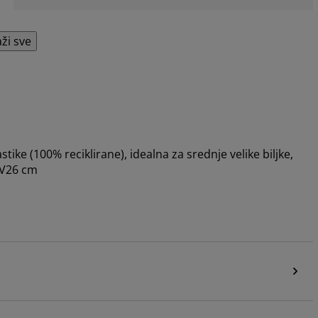
aži sve
ike (100% reciklirane), idealna za srednje velike biljke,
xV26 cm