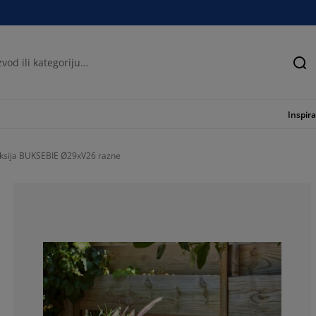
Tra
Inspira
ksija BUKSEBIE Ø29xV26 razne