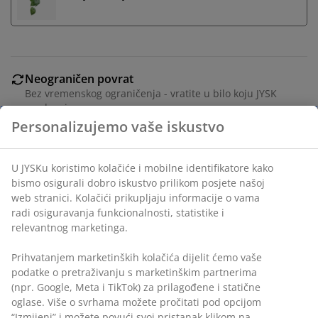
Neograničen povrat
Bez vremenskog ograničenja - vratite u bilo koju JYSK
prodavnicu
Garancija cijene
30 dana garancije cijene za sve proizvode
Fleksibilne opcije dostave
Personalizujemo vaše iskustvo
Brza i jednostavna dostava po vašem izboru
U JYSKu koristimo kolačiće i mobilne identifikatore kako
bismo osigurali dobro iskustvo prilikom posjete našoj web
Baštenska saksija od poliratana i čelika, dizajnirana za
stranici. Kolačići prikupljaju informacije o vama radi
kačenje na zid. Ova viseća saksija je idealna za biljke sa
osiguravanja funkcionalnosti, statistike i relevantnog
visećim rastom, a pogodna je i za mjesta sa
marketinga.
ograničenim prostorom kao što su balkoni ili ugao
terase. Otvor za drenažu se lako može napraviti kako bi
Prihvatanjem marketinških kolačića dijelit ćemo vaše