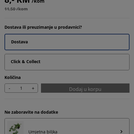
/kom
11,50 /kom
Dostava ili preuzimanje u prodavnici?
Dostava
Click & Collect
Količina
-
+
Dodaj u korpu
Ne zaboravite na dodatke
Umjetna biljka