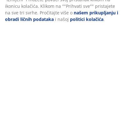
se osiguralo oticanje viška vode. Dostupno u raznim
podatke o pretraživanju s marketinškim partnerima (npr.
bojama. Š18xD30xV18 cm
Google, Meta i TikTok) za prilagođene i statične oglase.
Više o svrhama možete pročitati pod opcijom “Izmijeni” i
šifra artikla: 6400095
možete povući svoj pristanak klikom na ikonicu kolačića.
Klikom na ""Prihvati sve"" pristajete na sve tri svrhe.
Pročitajte više o
našem prikupljanju i obradi ličnih
podataka
i našoj
politici kolačića
.
Podaci o proizvodu
Recenzije
(
6
)
Dostava