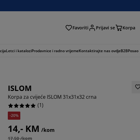
Favoriti
Prijavi se
Korpa
ži
cija
Letci i katalozi
Prodavnice i radno vrijeme
Kontaktirajte nas ovdje
B2B
Posao
ISLOM
Korpa za cvijeće ISLOM 31x31x32 crna
(
1
)
-20%
14,- KM
/kom
17,50 /kom