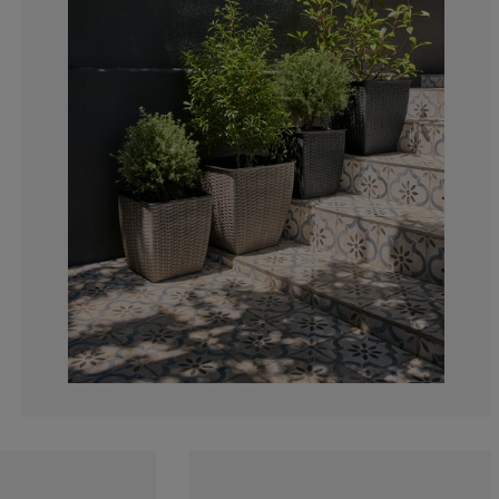
0%
0%
0%