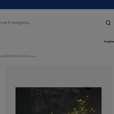
Tra
Inspira
jeće ISLOM 31x31x32 crna
100%
0%