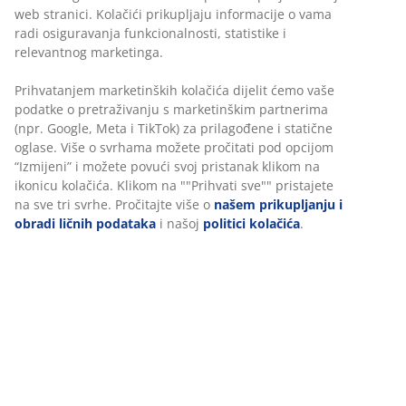
web stranici. Kolačići prikupljaju informacije o vama
Garancija cijene
radi osiguravanja funkcionalnosti, statistike i
30 dana garancije cijene za sve proizvode
relevantnog marketinga.
Fleksibilne opcije dostave
Brza i jednostavna dostava po vašem izboru
Prihvatanjem marketinških kolačića dijelit ćemo vaše
podatke o pretraživanju s marketinškim partnerima
(npr. Google, Meta i TikTok) za prilagođene i statične
oglase. Više o svrhama možete pročitati pod opcijom
Pletena saksija pletenog dizajna, izrađena od izdržljivog
“Izmijeni” i možete povući svoj pristanak klikom na
poliratana. Ova lagana saksija otporna na mraz
ikonicu kolačića. Klikom na ""Prihvati sve"" pristajete
pogodna je za baštu ili balkon. Otvor za dreniranje
na sve tri svrhe. Pročitajte više o
našem prikupljanju i
vode se lako može napraviti za vanjsku upotrebu. Š31 x
obradi ličnih podataka
i našoj
politici kolačića
.
D31 x V32 cm
šifra artikla: 6426101
Uputstvo za sastavljanje
Podaci o proizvodu