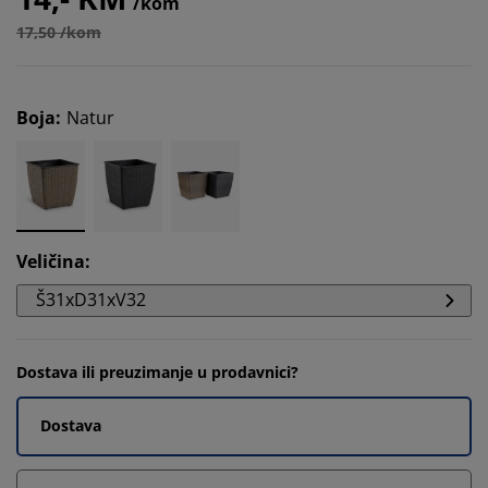
/kom
17,50 /kom
Boja
:
Natur
Veličina
:
Š31xD31xV32
Dostava ili preuzimanje u prodavnici?
Dostava