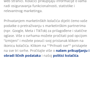
Brza i jednostavna dostava po vašem izboru
Siva saksija od poliratana sa čvrstim čeličnim okvirom.
Saksija ima 3 odjeljka, što vam daje mogućnost da
posadite tri slične ili različite biljke i cvijeće. Otvor za
drenažu se lako može napraviti kako bi se osiguralo
oticanje viška vode. Saksija se također može koristiti
kao pregrada za prostorije. Š30xD83xV60 cm
šifra artikla: 6432743
Uputstvo za sastavljanje
Podaci o proizvodu