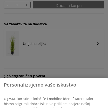
-
+
Dodaj u korpu
Ne zaboravite na dodatke
Umjetna biljka
Neograničen povrat
Bez vremenskog ograničenja - vratite u bilo koju JYSK
prodavnicu
Garancija cijene
30 dana garancije cijene za sve proizvode
Fleksibilne opcije dostave