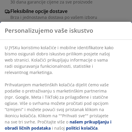
30 dana garancije cijene za sve proizvode
Fleksibilne opcije dostave
Brza i jednostavna dostava po vašem izboru
Sanduk za jastuke od vodootporne plastike sa UV-
Personalizujemo vaše iskustvo
zaštitom (85% reciklirane). Sa ručkom za otvaranje.
Otporan na smrzavanje. Š128xV59xDub54 cm
U JYSKu koristimo kolačiće i mobilne identifikatore kako
bismo osigurali dobro iskustvo prilikom posjete našoj
šifra artikla: 3772020
web stranici. Kolačići prikupljaju informacije o vama radi
osiguravanja funkcionalnosti, statistike i relevantnog
Uputstvo za sastavljanje
marketinga.
Prihvatanjem marketinških kolačića dijelit ćemo vaše
podatke o pretraživanju s marketinškim partnerima (npr.
Podaci o proizvodu
Google, Meta i TikTok) za prilagođene i statične oglase.
Više o svrhama možete pročitati pod opcijom “Izmijeni” i
možete povući svoj pristanak klikom na ikonicu kolačića.
Klikom na ""Prihvati sve"" pristajete na sve tri svrhe.