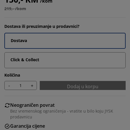
/kom
219,- /kom
Dostava ili preuzimanje u prodavnici?
Dostava
Click & Collect
Količina
-
+
Dodaj u korpu
Neograničen povrat
Bez vremenskog ograničenja - vratite u bilo koju JYSK
prodavnicu
Garancija cijene