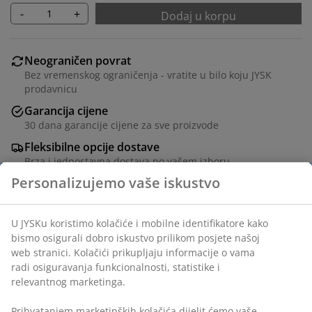
-
+
Dodaj u korpu
Neograničen povrat
Bez vremenskog ograničenja - vratite u bilo koju JYSK
prodavnicu
Garancija cijene
30 dana garancije cijene za sve proizvode
Fleksibilne opcije dostave
Brza i jednostavna dostava po vašem izboru
Sanduk za jastuke od čelika i imitacije ratana. Sa
praktičnim hidrauličnim poklopcem, točkovima i
ručkom za otvaranje. Š133xV64xDub55 cm
šifra artikla: 3700047