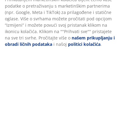
Uputstvo za sastavljanje
Podaci o proizvodu
Personalizujemo vaše iskustvo
Recenzije
(
297
)
U JYSKu koristimo kolačiće i mobilne identifikatore kako bismo
osigurali dobro iskustvo prilikom posjete našoj web stranici. Kola
prikupljaju informacije o vama radi osiguravanja funkcionalnosti
Dostava
statistike i relevantnog marketinga.
Prihvatanjem marketinških kolačića dijelit ćemo vaše podatke o
pretraživanju s marketinškim partnerima (npr. Google, Meta i Ti
za prilagođene i statične oglase. Više o svrhama možete pročitat
opcijom “Izmijeni” i možete povući svoj pristanak klikom na ikon
kolačića. Klikom na ""Prihvati sve"" pristajete na sve tri svrhe.
Pročitajte više o
našem prikupljanju i obradi ličnih podataka
i n