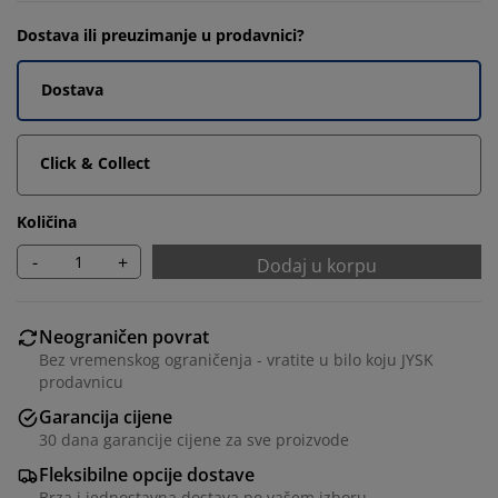
Dostava ili preuzimanje u prodavnici?
Dostava
Click & Collect
Količina
-
+
Dodaj u korpu
Neograničen povrat
Bez vremenskog ograničenja - vratite u bilo koju JYSK
prodavnicu
Garancija cijene
30 dana garancije cijene za sve proizvode
Fleksibilne opcije dostave
Brza i jednostavna dostava po vašem izboru