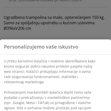
Ugradbena trampolina sa maks. opterećenjem 150 kg.
Samo za spoljašnju upotrebu u kućnim uslovima.
Ø396xV206 cm
šifra artikla: 4700010
Uputstvo za sastavljanje
Podaci o proizvodu
Recenzije
(
23
)