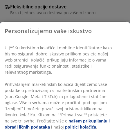
Fleksibilne opcije dostave
Brza i jednostavna dostava po vašem izboru
Prozirna solarna lampa koja svijetli do 6 sati. Lampa
ima praktičnu ručku tako da je možete lako premjestiti
ili objesiti kako biste ukrasili ugodan kutak na vašoj
terasi ili balkonu. Ø9xV13 cm
šifra artikla: 6425016
Označavanje
Podaci o proizvodu