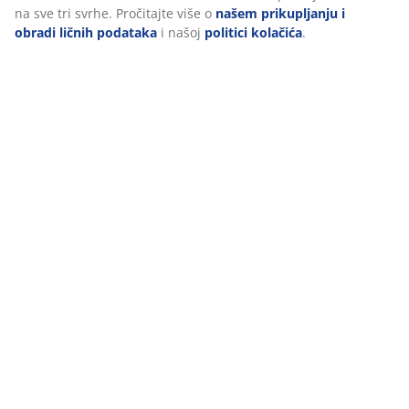
Google, Meta i TikTok) za prilagođene i statične oglase.
Podaci o proizvodu
Više o svrhama možete pročitati pod opcijom “Izmijeni” i
možete povući svoj pristanak klikom na ikonicu kolačića.
Klikom na ""Prihvati sve"" pristajete na sve tri svrhe.
Pročitajte više o
našem prikupljanju i obradi ličnih
Recenzije
podataka
i našoj
politici kolačića
.
(
18
)
O brendu
Dostava