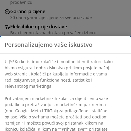
prodavnicu
Garancija cijene
30 dana garancije cijene za sve proizvode
Fleksibilne opcije dostave
Brza i jednostavna dostava po vašem izboru
Baštenski stol sa površinom od umjetnog drveta. Okvir
i noge od aluminija obloženog prahom. Umjetno drvo
Personalizujemo vaše iskustvo
ima izgled i teksturu prirodnog drveta bez potrebe za
održavanjem. Aluminij je lagan i robustan materijal koji
ne rđa. Š100xD220xV74 cm
U JYSKu koristimo kolačiće i mobilne identifikatore kako
bismo osigurali dobro iskustvo prilikom posjete našoj web
stranici. Kolačići prikupljaju informacije o vama radi
šifra artikla: 3725002
osiguravanja funkcionalnosti, statistike i relevantnog
marketinga.
Uputstvo za sastavljanje
Prihvatanjem marketinških kolačića dijelit ćemo vaše
podatke o pretraživanju s marketinškim partnerima (npr.