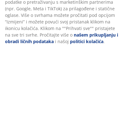
stranici. Kolačići prikupljaju informacije o vama radi
osiguravanja funkcionalnosti, statistike i relevantnog
Podaci o proizvodu
marketinga.
Prihvatanjem marketinških kolačića dijelit ćemo vaše
podatke o pretraživanju s marketinškim partnerima (npr.
Recenzije
Google, Meta i TikTok) za prilagođene i statične oglase. Više
(
5
)
o svrhama možete pročitati pod opcijom “Izmijeni” i možete
povući svoj pristanak klikom na ikonicu kolačića. Klikom na
""Prihvati sve"" pristajete na sve tri svrhe. Pročitajte više o
našem prikupljanju i obradi ličnih podataka
i našoj
politici
Dostava
kolačića
.