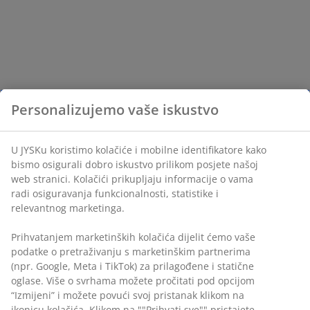
Personalizujemo vaše iskustvo
U JYSKu koristimo kolačiće i mobilne identifikatore kako
bismo osigurali dobro iskustvo prilikom posjete našoj
web stranici. Kolačići prikupljaju informacije o vama
radi osiguravanja funkcionalnosti, statistike i
relevantnog marketinga.
Prihvatanjem marketinških kolačića dijelit ćemo vaše
podatke o pretraživanju s marketinškim partnerima
(npr. Google, Meta i TikTok) za prilagođene i statične
oglase. Više o svrhama možete pročitati pod opcijom
“Izmijeni” i možete povući svoj pristanak klikom na
ikonicu kolačića. Klikom na ""Prihvati sve"" pristajete