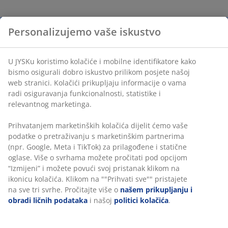
Personalizujemo vaše iskustvo
U JYSKu koristimo kolačiće i mobilne identifikatore kako
bismo osigurali dobro iskustvo prilikom posjete našoj
web stranici. Kolačići prikupljaju informacije o vama
radi osiguravanja funkcionalnosti, statistike i
relevantnog marketinga.
Prihvatanjem marketinških kolačića dijelit ćemo vaše
podatke o pretraživanju s marketinškim partnerima
(npr. Google, Meta i TikTok) za prilagođene i statične
oglase. Više o svrhama možete pročitati pod opcijom
“Izmijeni” i možete povući svoj pristanak klikom na
ikonicu kolačića. Klikom na ""Prihvati sve"" pristajete
na sve tri svrhe. Pročitajte više o
našem prikupljanju i
obradi ličnih podataka
i našoj
politici kolačića
.