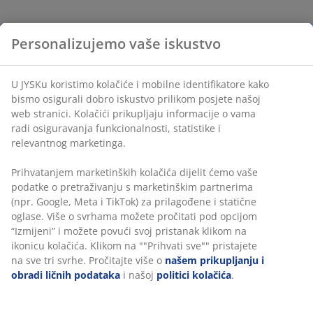
Personalizujemo vaše iskustvo
U JYSKu koristimo kolačiće i mobilne identifikatore kako
bismo osigurali dobro iskustvo prilikom posjete našoj
web stranici. Kolačići prikupljaju informacije o vama
radi osiguravanja funkcionalnosti, statistike i
relevantnog marketinga.
Prihvatanjem marketinških kolačića dijelit ćemo vaše
podatke o pretraživanju s marketinškim partnerima
(npr. Google, Meta i TikTok) za prilagođene i statične
oglase. Više o svrhama možete pročitati pod opcijom
“Izmijeni” i možete povući svoj pristanak klikom na
ikonicu kolačića. Klikom na ""Prihvati sve"" pristajete
na sve tri svrhe. Pročitajte više o
našem prikupljanju i
obradi ličnih podataka
i našoj
politici kolačića
.