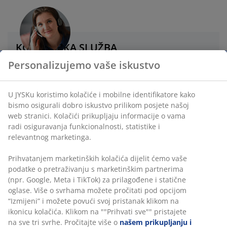
KORISNIČKA SLUŽBA
Personalizujemo vaše iskustvo
Live chat - Offline
U JYSKu koristimo kolačiće i mobilne identifikatore kako
+38733 546 963
bismo osigurali dobro iskustvo prilikom posjete našoj
web stranici. Kolačići prikupljaju informacije o vama
Pišite nam na Messengeru
radi osiguravanja funkcionalnosti, statistike i
relevantnog marketinga.
E-adresa
Prihvatanjem marketinških kolačića dijelit ćemo vaše
podatke o pretraživanju s marketinškim partnerima
Radno vrijeme korisnička služba
(npr. Google, Meta i TikTok) za prilagođene i statične
oglase. Više o svrhama možete pročitati pod opcijom
Ponedjeljak - Petak: 08:00 - 16:00*
“Izmijeni” i možete povući svoj pristanak klikom na
Subotom i nedjeljom ne radimo.
ikonicu kolačića. Klikom na ""Prihvati sve"" pristajete
*Zbog održavanja sistema Korisnička služba neće biti
na sve tri svrhe. Pročitajte više o
našem prikupljanju i