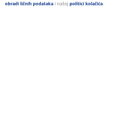
dostupna u petak, 12. 6. 2026. Ponovo ćemo vam biti na
obradi ličnih podataka
i našoj
politici kolačića
.
raspolaganju od ponedjeljka, 15. 6. 2026. godine. Hvala
na razumijevanju.
Radna vremena prodavnica možete pogledati ovdje.
47 GODINE IZVRSNIH PONUDA
Više od 3600 prodavnica širom svijeta u 49 država.
SKANDINAVSKI KORIJENI
Globalno smo prisutni, sa skandinavskim korijenima.
Utemeljeno u Danskoj 1979.