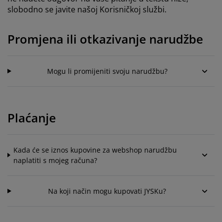
jega namještaja
anjska rasvjeta
lahte
viri kreveta
asvjeta
slobodno se javite našoj Korisničkoj službi.
ampovanje
rmari
aze kreveta sa spremnikom
ućne potrepštine
Promjena ili otkazivanje narudžbe
amještaj za spavaću sobu
odnice
ječja soba
Mogu li promijeniti svoju narudžbu?
ječji madraci
ublje
ečji kreveti
Plaćanje
Kada će se iznos kupovine za webshop narudžbu
naplatiti s mojeg računa?
Na koji način mogu kupovati JYSKu?