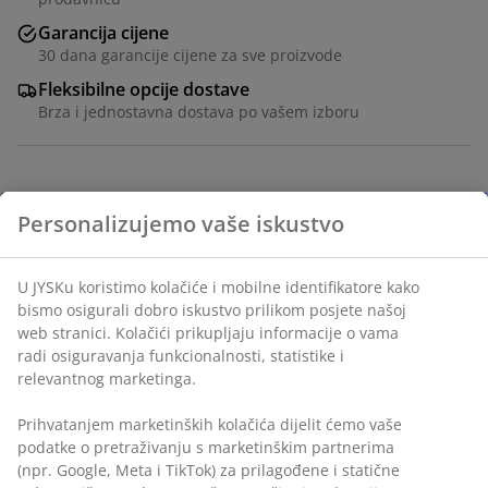
Garancija cijene
30 dana garancije cijene za sve proizvode
Fleksibilne opcije dostave
Brza i jednostavna dostava po vašem izboru
Vlaknasti cement i magnezij oksid. Ø34xV46 cm
šifra artikla: 3690442
Uputstvo za sastavljanje
Podaci o proizvodu