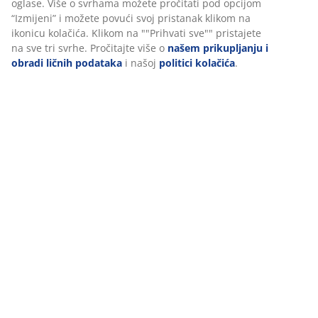
Recenzije
Personalizujemo vaše iskustvo
(
186
)
U JYSKu koristimo kolačiće i mobilne identifikatore kako bismo
Dostava
osigurali dobro iskustvo prilikom posjete našoj web stranici.
Kolačići prikupljaju informacije o vama radi osiguravanja
funkcionalnosti, statistike i relevantnog marketinga.
Prihvatanjem marketinških kolačića dijelit ćemo vaše podatke o
pretraživanju s marketinškim partnerima (npr. Google, Meta i
TikTok) za prilagođene i statične oglase. Više o svrhama možete
pročitati pod opcijom “Izmijeni” i možete povući svoj pristanak
klikom na ikonicu kolačića. Klikom na ""Prihvati sve"" pristajete 
sve tri svrhe. Pročitajte više o
našem prikupljanju i obradi ličnih
podataka
i našoj
politici kolačića
.