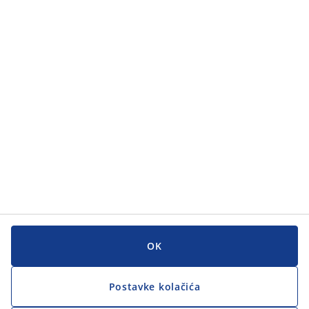
Kategorije
Kategorije
Korisnička služba
Korisnička služba
JYSK
JYSK
GLAVNI URED
Zapratite JYSK
OK
Postavke kolačića