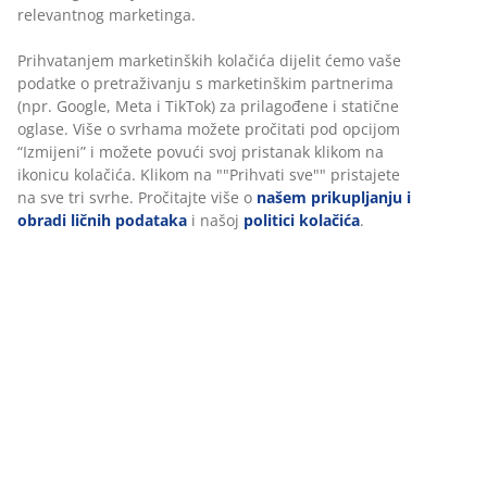
ležite u krevetu. Položaj u kojem spavate diktira vrstu
relevantnog marketinga.
jastuka koji će vam pružiti najbolju podršku. Kada
odaberete jastuk protiv bolova u vratu, trebate
Prihvatanjem marketinških kolačića dijelit ćemo vaše
razmisliti o tome kako tačno ležite u krevetu dok
podatke o pretraživanju s marketinškim partnerima
spavate.
(npr. Google, Meta i TikTok) za prilagođene i statične
oglase. Više o svrhama možete pročitati pod opcijom
- Ako je vaš omiljeni položaj spavanja
na boku
, morate
“Izmijeni” i možete povući svoj pristanak klikom na
ikonicu kolačića. Klikom na ""Prihvati sve"" pristajete
izabrati visok jastuk. Jastuk mora podržati vaš vrat na
na sve tri svrhe. Pročitajte više o
našem prikupljanju i
način da vaši vratni pršljenovi leže vodoravno sa
obradi ličnih podataka
i našoj
politici kolačića
.
podom. Dobro je da razmotrite i uzmete u obzir širinu
vaših ramena. Ako imate široka ramena, jastuk mora
biti još viši u poređenju sa uskim ramenima. Npr.
muškarci uglavnom trebaju viši jastuk nego žene.
- Jastuk koji nije previsok dobar je izbor ako spavate
na
leđima
. Visok jastuk stavlja pritisak na vaš vrat što
može dovesti do napetosti vratnih mišića. Jastuk mora
biti dovoljno visok da podrži prirodnu zakrivljenost
gornjeg dijela kičme. Spavanje na leđima jeste dobar
položaj za spavanje gledano anatomski, jer stavlja