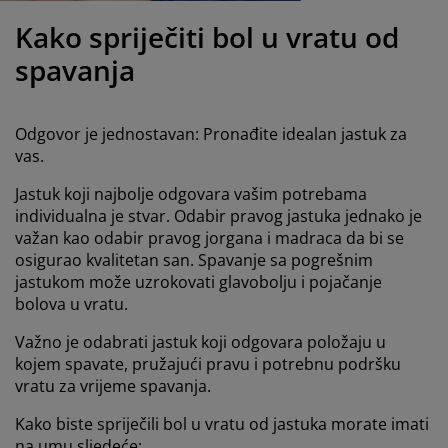
jega namještaja
anjska rasvjeta
lahte
viri kreveta
asvjeta
Kako spriječiti bol u vratu od
ampovanje
rmari
aze kreveta sa spremnikom
ućne potrepštine
spavanja
amještaj za spavaću sobu
odnice
ječja soba
Odgovor je jednostavan: Pronađite idealan jastuk za
ječji madraci
ublje
vas.
Jastuk koji najbolje odgovara vašim potrebama
ečji kreveti
individualna je stvar. Odabir pravog jastuka jednako je
važan kao odabir pravog jorgana i madraca da bi se
osigurao kvalitetan san. Spavanje sa pogrešnim
jastukom može uzrokovati glavobolju i pojačanje
bolova u vratu.
Važno je odabrati jastuk koji odgovara položaju u
kojem spavate, pružajući pravu i potrebnu podršku
vratu za vrijeme spavanja.
Kako biste spriječili bol u vratu od jastuka morate imati
na umu sljedeće: