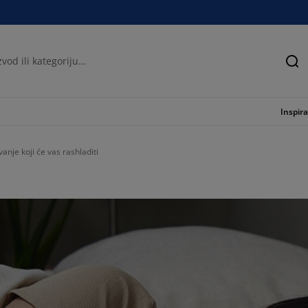
Tra
Inspira
anje koji će vas rashladiti