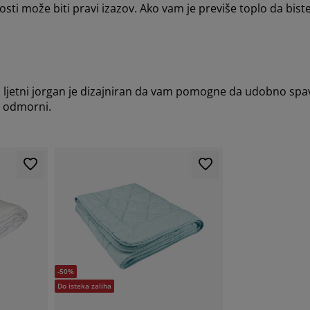
sti može biti pravi izazov. Ako vam je previše toplo da biste
 ljetni jorgan je dizajniran da vam pomogne da udobno spava
i odmorni.
-50%
Do isteka zaliha