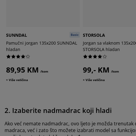
SUNNDAL
STORSOLA
Basic
Pamučni jorgan 135x200 SUNNDAL
Jorgan sa vlaknom 135x20
hladan
STORSOLA hladan
89,95 KM
99,- KM
/kom
/kom
+ Više veličina
+ Više veličina
2. Izaberite nadmadrac koji hladi
Ako već nemate nadmadrac, ovo ljeto je možda trenutak d
madraca, već i zato što možete izabrati model sa funkcijom