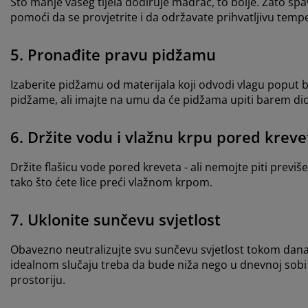
Što manje vašeg tijela dodiruje madrac, to bolje. Zato s
pomoći da se provjetrite i da održavate prihvatljivu tempe
5. Pronađite pravu pidžamu
Izaberite pidžamu od materijala koji odvodi vlagu poput 
pidžame, ali imajte na umu da će pidžama upiti barem dio v
6. Držite vodu i vlažnu krpu pored kreve
Držite flašicu vode pored kreveta - ali nemojte piti previše
tako što ćete lice preći vlažnom krpom.
7. Uklonite sunčevu svjetlost
Obavezno neutralizujte svu sunčevu svjetlost tokom dana 
idealnom slučaju treba da bude niža nego u dnevnoj sobi -
prostoriju.