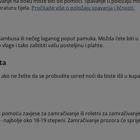
pavanje na boku može biti od pomoći. Spavanje u položaju 
raturu tijela.
Pročitajte više o položaju spavanja i ličnosti.
bambusa ili nečeg laganog poput pamuka. Možda ćete biti u
lage i tako zaštititi vašu posteljinu i plahte.
ta
 ako ne želite da se probudite usred noći da biste išli ​​u k
pomoću zavjese za zamračivanje ili roletni za zamračivanje
 najbolje oko 18-19 stepeni. Zamračivanje prozora će sprije