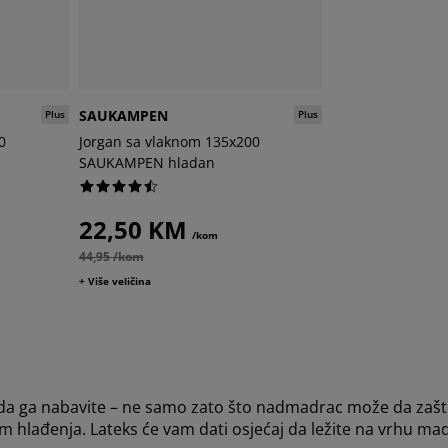
SAUKAMPEN
Plus
Plus
0
Jorgan sa vlaknom 135x200
SAUKAMPEN hladan
22,50 KM
/kom
44,95 /kom
+ Više veličina
a ga nabavite – ne samo zato što nadmadrac može da zaštiti 
 hlađenja. Lateks će vam dati osjećaj da ležite na vrhu mad