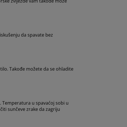
morske zvijezde vam takođe može
 iskušenju da spavate bez
upatilo. Takođe možete da se ohladite
. Temperatura u spavaćoj sobi u
čiti sunčeve zrake da zagriju