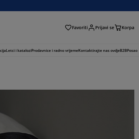
Favoriti
Prijavi se
Korpa
ži
cija
Letci i katalozi
Prodavnice i radno vrijeme
Kontaktirajte nas ovdje
B2B
Posao