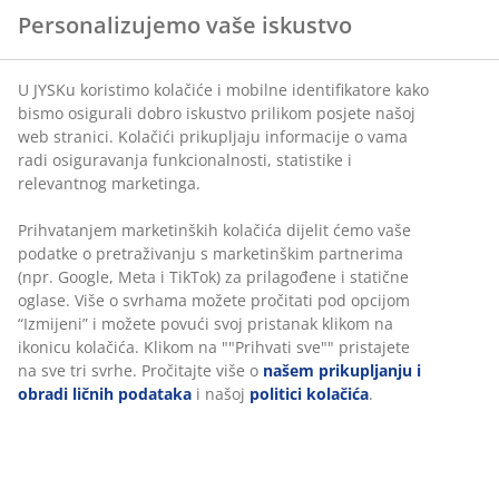
Personalizujemo vaše iskustvo
U JYSKu koristimo kolačiće i mobilne identifikatore kako
Inspiracija za boje MIDSOMMERA dolazi
bismo osigurali dobro iskustvo prilikom posjete našoj
kombinovanjem stila 70-ih godina i perioda
web stranici. Kolačići prikupljaju informacije o vama
Skandinavskog ljeta. Za sve nostalgične,
MAIGULL
deka
radi osiguravanja funkcionalnosti, statistike i
je savršena dekoracija.
Ukrasni jastuk
KUGLEASK
i
relevantnog marketinga.
njegov cvjetni oblik vas vraćaju u jednostavnija
vremena i pomažu da se prisjetimo starih dana.
Prihvatanjem marketinških kolačića dijelit ćemo vaše
podatke o pretraživanju s marketinškim partnerima
(npr. Google, Meta i TikTok) za prilagođene i statične
oglase. Više o svrhama možete pročitati pod opcijom
Bitan dio trenda su takođe i terakota boja, te žuta i
“Izmijeni” i možete povući svoj pristanak klikom na
divlje zelena boja koje stvaraju prekrasne dodatke i
ikonicu kolačića. Klikom na ""Prihvati sve"" pristajete
privlače pažnju.
Korpe
THERMAN
su najbolji primjer
na sve tri svrhe. Pročitajte više o
našem prikupljanju i
toga.
obradi ličnih podataka
i našoj
politici kolačića
.
Zanimaju vas i ostali trendovi? Pročitajte više o