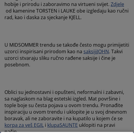
hobije i prirodu i zaboravimo na virtueni svijet.
Zdjele
od kamenine TORSTEN i LAUKE obe izgledaju kao ručni
rad, kao i daska za sjeckanje KJELL.
U MIDSOMMER trendu se takođe često mogu primijetiti
uzorci inspirisani prirodom kao na
saksiji
JOHN
. Takvi
uzorci stvaraju sliku ručno rađene saksije i čine je
posebnom.
Oblici su jednostavni i opušteni, neformalni i zabavni,
sa naglaskom na blag estetski izgled. Mat površine i
tople boje su česta pojava u ovom trendu. Pronađite
inspiraciju u ovom trendu i uklopite je u svoj dnevnom
boravak, ali ne zaboravite i na kupatilo u kojem će se
korpa za veš
EGIL
i
klupa
SAUNTE
uklopiti na pravi
način.