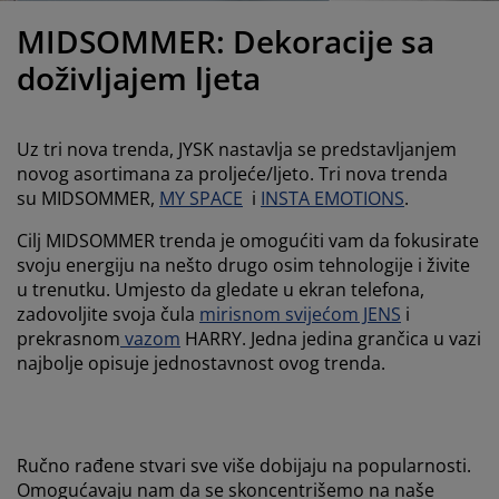
jega namještaja
anjska rasvjeta
lahte
viri kreveta
asvjeta
MIDSOMMER: Dekoracije sa
ampovanje
rmari
aze kreveta sa spremnikom
ućne potrepštine
doživljajem ljeta
amještaj za spavaću sobu
odnice
ječja soba
Uz tri nova trenda, JYSK nastavlja se predstavljanjem
ječji madraci
ublje
novog asortimana za proljeće/ljeto. Tri nova trenda
su MIDSOMMER,
MY SPACE
i
INSTA EMOTIONS
.
ečji kreveti
Cilj MIDSOMMER trenda je omogućiti vam da fokusirate
svoju energiju na nešto drugo osim tehnologije i živite
u trenutku. Umjesto da gledate u ekran telefona,
zadovoljite svoja čula
mirisnom svijećom JENS
i
prekrasnom
vazom
HARRY. Jedna jedina grančica u vazi
najbolje opisuje jednostavnost ovog trenda.
Ručno rađene stvari sve više dobijaju na popularnosti.
Omogućavaju nam da se skoncentrišemo na naše