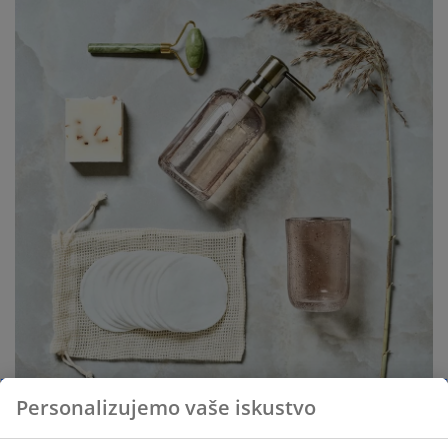
Personalizujemo vaše iskustvo
Pročitajte još savjeta za
mini makeover kupatila
bez