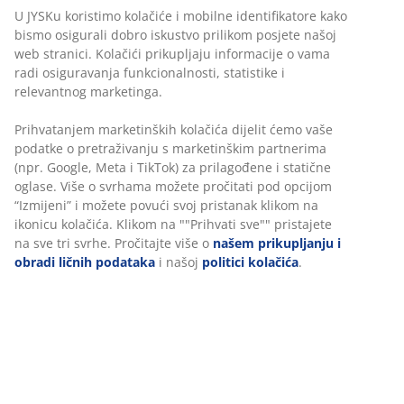
velikih ulaganja.
U JYSKu koristimo kolačiće i mobilne identifikatore kako
bismo osigurali dobro iskustvo prilikom posjete našoj
Savršen izbor za
hippie
kupatilo u stilu
web stranici. Kolačići prikupljaju informacije o vama
70-ih
radi osiguravanja funkcionalnosti, statistike i
relevantnog marketinga.
70-ih godina naši su domovi i odjeća bili u boho stilu.
Prihvatanjem marketinških kolačića dijelit ćemo vaše
Ovo je bila decenija hipija koji su gajili ljubav prema
podatke o pretraživanju s marketinškim partnerima
prirodi i prigrlili makrame zidni dekor, drvene panele i
(npr. Google, Meta i TikTok) za prilagođene i statične
sve što je organsko. Šareni i mekani SEGERESTA peškiri
oglase. Više o svrhama možete pročitati pod opcijom
sa 30% recikliranog pamuka savršeno će se uklopiti u
“Izmijeni” i možete povući svoj pristanak klikom na
vaše kupatilo u stilu 70-ih.
ikonicu kolačića. Klikom na ""Prihvati sve"" pristajete
na sve tri svrhe. Pročitajte više o
našem prikupljanju i
obradi ličnih podataka
i našoj
politici kolačića
.