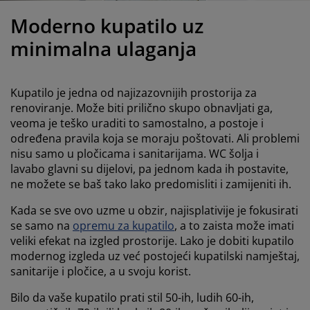
jega namještaja
anjska rasvjeta
lahte
viri kreveta
asvjeta
Moderno kupatilo uz
ampovanje
rmari
aze kreveta sa spremnikom
ućne potrepštine
minimalna ulaganja
amještaj za spavaću sobu
odnice
ječja soba
Kupatilo je jedna od najizazovnijih prostorija za
ječji madraci
ublje
renoviranje. Može biti prilično skupo obnavljati ga,
veoma je teško uraditi to samostalno, a postoje i
određena pravila koja se moraju poštovati. Ali problemi
ečji kreveti
nisu samo u pločicama i sanitarijama. WC šolja i
lavabo glavni su dijelovi, pa jednom kada ih postavite,
ne možete se baš tako lako predomisliti i zamijeniti ih.
Kada se sve ovo uzme u obzir, najisplativije je fokusirati
se samo na
opremu za kupatilo
, a to zaista može imati
veliki efekat na izgled prostorije. Lako je dobiti kupatilo
modernog izgleda uz već postojeći kupatilski namještaj,
sanitarije i pločice, a u svoju korist.
Bilo da vaše kupatilo prati stil 50-ih, ludih 60-ih,