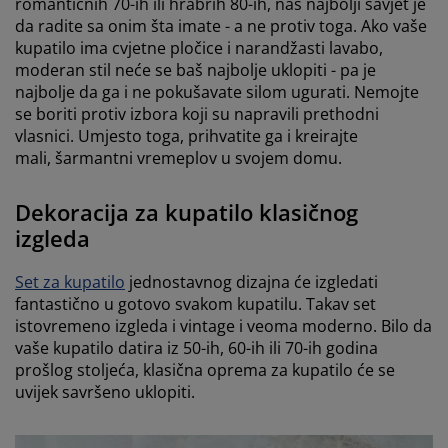
romantičnih 70-ih ili hrabrih 80-ih, naš najbolji savjet je
da radite sa onim šta imate - a ne protiv toga. Ako vaše
kupatilo ima cvjetne pločice i narandžasti lavabo,
moderan stil neće se baš najbolje uklopiti - pa je
najbolje da ga i ne pokušavate silom ugurati. Nemojte
se boriti protiv izbora koji su napravili prethodni
vlasnici. Umjesto toga, prihvatite ga i kreirajte
mali, šarmantni vremeplov u svojem domu.
Dekoracija za kupatilo klasičnog
izgleda
Set za kupatilo
jednostavnog dizajna će izgledati
fantastično u gotovo svakom kupatilu. Takav set
istovremeno izgleda i vintage i veoma moderno. Bilo da
vaše kupatilo datira iz 50-ih, 60-ih ili 70-ih godina
prošlog stoljeća, klasična oprema za kupatilo će se
uvijek savršeno uklopiti.