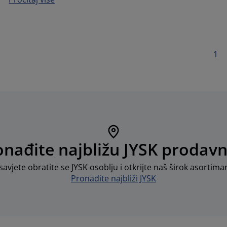
1
onađite najbližu JYSK prodavn
avjete obratite se JYSK osoblju i otkrijte naš širok asortim
Pronađite najbliži JYSK