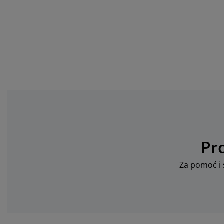
Pr
Za pomoć i s