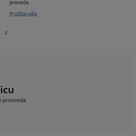
prenoće.
Pročitaj više
2
icu
an proizvoda.