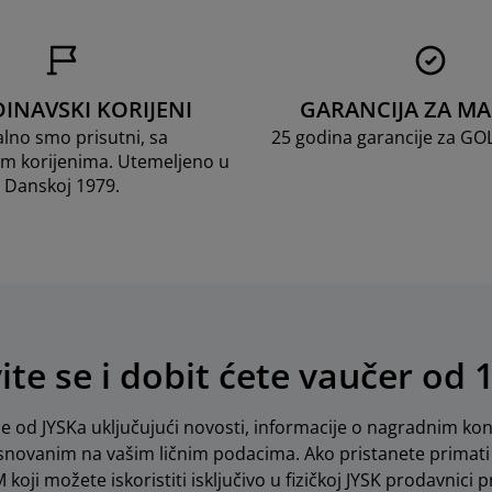
INAVSKI KORIJENI
GARANCIJA ZA M
lno smo prisutni, sa
25 godina garancije za G
m korijenima. Utemeljeno u
Danskoj 1979.
vite se i dobit ćete vaučer od 
e od JYSKa uključujući novosti, informacije o nagradnim kon
novanim na vašim ličnim podacima. Ako pristanete primati 
koji možete iskoristiti isključivo u fizičkoj JYSK prodavnici pr