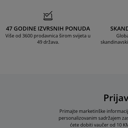
47 GODINE IZVRSNIH PONUDA
SKAND
Više od 3600 prodavnica širom svijeta u
Globa
49 država.
skandinavski
Prija
Primajte marketinške informacij
personalizovanim sadržajem zas
ćete dobiti vaučer od 10 KM 