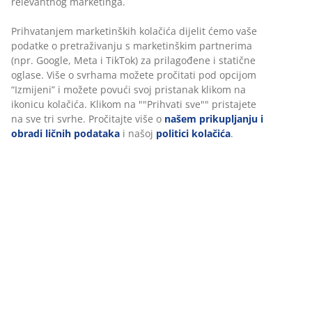
relevantnog marketinga.
Prihvatanjem marketinških kolačića dijelit ćemo vaše
podatke o pretraživanju s marketinškim partnerima
(npr. Google, Meta i TikTok) za prilagođene i statične
oglase. Više o svrhama možete pročitati pod opcijom
“Izmijeni” i možete povući svoj pristanak klikom na
ikonicu kolačića. Klikom na ""Prihvati sve"" pristajete
na sve tri svrhe. Pročitajte više o
našem prikupljanju i
obradi ličnih podataka
i našoj
politici kolačića
.
Kako izabrati savršen ormar i druga rješenja za
odlaganje? Ultimativni vodič
Da li ste u potrazi za savršenim ormarom? U ovom
vodiču saznajte kako napraviti pravi izbor.
Pročitaj više