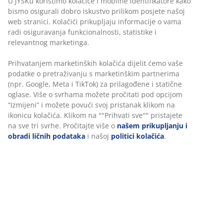
U JYSKu koristimo kolačiće i mobilne identifikatore kako
Drveni TV-stalak sa rolo vratima
bismo osigurali dobro iskustvo prilikom posjete našoj
web stranici. Kolačići prikupljaju informacije o vama
LYNGVIG TV-stalak je širok 120 cm, visok 50 cm i dubok
radi osiguravanja funkcionalnosti, statistike i
40 cm. Klizna rolo vrata su odlična za optimizaciju
relevantnog marketinga.
prostora jer ne morate imati dodatnog prostora za
rastvaranje vrata.
Prihvatanjem marketinških kolačića dijelit ćemo vaše
podatke o pretraživanju s marketinškim partnerima
(npr. Google, Meta i TikTok) za prilagođene i statične
oglase. Više o svrhama možete pročitati pod opcijom
“Izmijeni” i možete povući svoj pristanak klikom na
ikonicu kolačića. Klikom na ""Prihvati sve"" pristajete
na sve tri svrhe. Pročitajte više o
našem prikupljanju i
obradi ličnih podataka
i našoj
politici kolačića
.