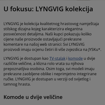
jega namještaja
anjska rasvjeta
lahte
viri kreveta
asvjeta
U fokusu: LYNGVIG kolekcija
ampovanje
rmari
aze kreveta sa spremnikom
ućne potrepštine
LYNGVIG je kolekcija kvalitetnog hrastovog namještaja
amještaj za spavaću sobu
odnice
ječja soba
stilskog dizajna kojeg karakterizira elegantna
posvećenost detaljima. Naši kupci pokazuju koliko
ječji madraci
ublje
cijene naše proizvode ostavljajući prekrasne
komentare na našoj web stranici: Svi LYNGVIG
ečji kreveti
proizvodi imaju ocjenu četiri ili više zvjezdica na JYSKu*
.
LYNGVIG je dostupan kao
TV-stalak
i
komode
u dvije
različite veličine, a klizna rolo vrata su njihova
prepoznatljiva osobina. Osim toga, svi modeli imaju
prekrasne zaobljene oblike i neprimjetno integrirane
ručke. LYNGVIG je dostupan u verziji od svijetlog i
tamnog hrasta
.
Komode u dvije veličine