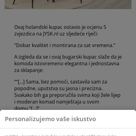
Ovaj holandski kupac ostavio je ocjenu 5
zvjezdica na JYSK.nl uz sljedeće riječi
:
“Dobar kvalitet i montirana za sat vremena.”
A izgleda da se i ovaj bugarski kupac slaže da je
komoda istovremeno elegantna i jednostavna
za sklapanje:
““[...] Sama, bez pomoći, sastavila sam za
popodne, uputstva su jasna i precizna.
Svakako bih ga preporučila svima koji žele lijep
i moderan komad namještaja u svom
domu.”[...]”
Personalizujemo vaše iskustvo